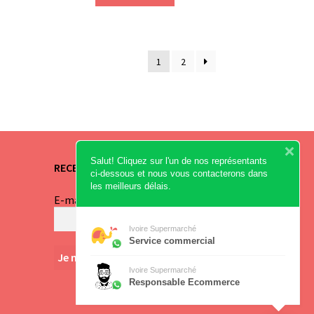
1
2
Salut! Cliquez sur l'un de nos représentants
RECEVEZ NOS OFFRES
ci-dessous et nous vous contacterons dans
les meilleurs délais.
E-mail
*
Ivoire Supermarché
Service commercial
Ivoire Supermarché
Responsable Ecommerce