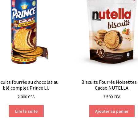
scuits fourrés au chocolat au
Biscuits Fourrés Noisettes
blé complet Prince LU
Cacao NUTELLA
2 000
CFA
3 500
CFA
Lire la suite
Ajouter au panier