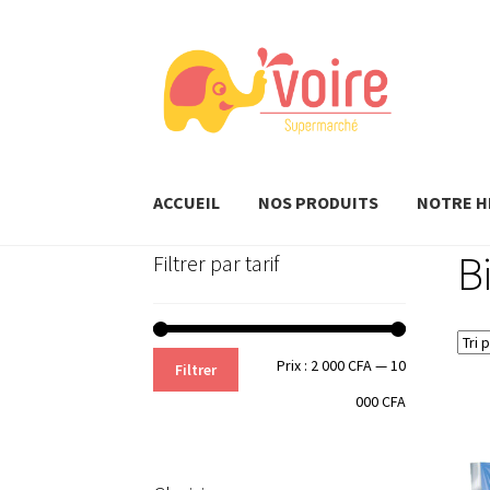
Aller
Aller
à
au
la
contenu
navigation
ACCUEIL
NOS PRODUITS
NOTRE H
B
Filtrer par tarif
Prix
Prix
Prix :
2 000 CFA
—
10
Filtrer
min
max
000 CFA