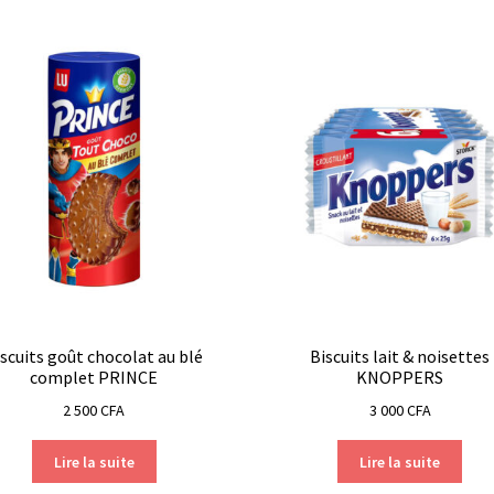
scuits goût chocolat au blé
Biscuits lait & noisettes
complet PRINCE
KNOPPERS
2 500
CFA
3 000
CFA
Lire la suite
Lire la suite