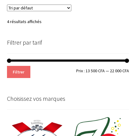
4 résultats affichés
Filtrer par tarif
Prix
Prix
Prix :
13 500 CFA
—
22 000 CFA
Filtrer
min
ma
Choisissez vos marques