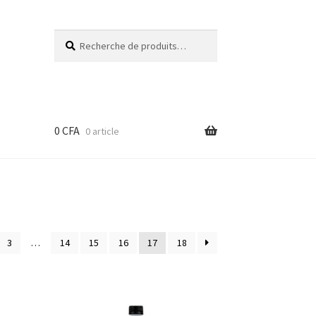
Recherche
Recherche
pour :
0
CFA
0 article
3
…
14
15
16
17
18