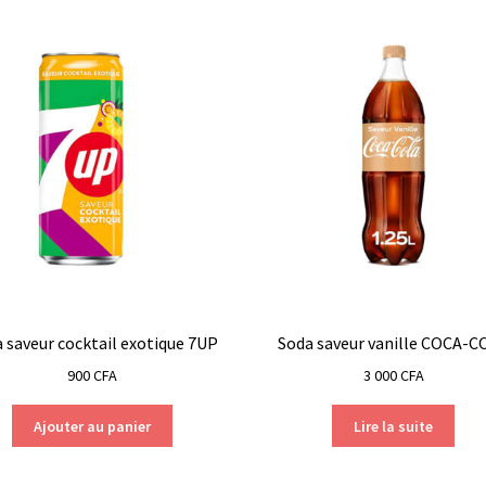
 saveur cocktail exotique 7UP
Soda saveur vanille COCA-C
900
CFA
3 000
CFA
Ajouter au panier
Lire la suite