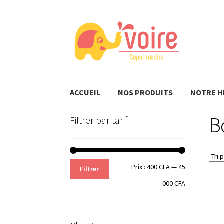
Aller
Aller
à
au
la
contenu
navigation
ACCUEIL
NOS PRODUITS
NOTRE H
B
Filtrer par tarif
Prix
Prix
Prix :
400 CFA
—
45
Filtrer
min
max
000 CFA