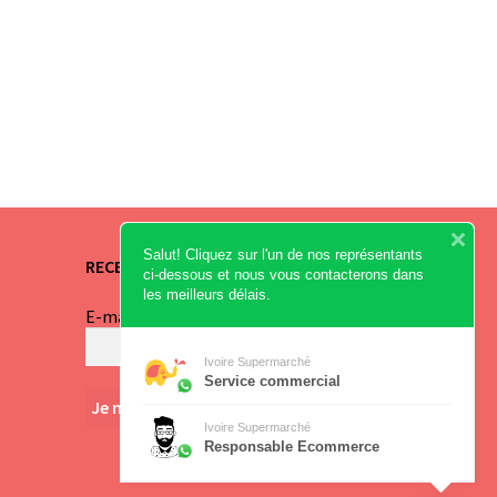
Salut! Cliquez sur l'un de nos représentants
RECEVEZ NOS OFFRES
ci-dessous et nous vous contacterons dans
les meilleurs délais.
E-mail
*
Ivoire Supermarché
Service commercial
Ivoire Supermarché
Responsable Ecommerce