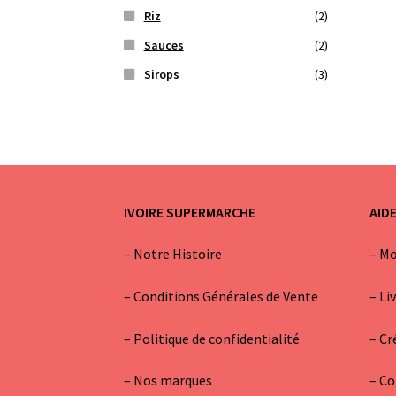
Riz
(2)
Sauces
(2)
Sirops
(3)
IVOIRE SUPERMARCHE
AID
–
Notre Histoire
–
Mo
–
Conditions Générales de Vente
–
Li
– Politique de confidentialité
–
Cr
–
Nos marques
–
Co