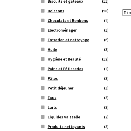
Biscuits et gâteaux
(11)
Boissons
(58)
Chocolats et Bonbons
(1)
Electroménager
(1)
Entretien et nettoyage
(6)
Huile
(3)
Hygiène et Beauté
(12)
Pains et Pâtisseries
(1)
Pâtes
(3)
Petit déjeuner
(1)
Eaux
(3)
Laits
(3)
Liquides vaisselle
(2)
Produits nettoyants
(3)