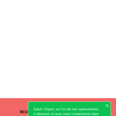
Salut! Cliquez sur l'un de nos représentants
RECEVEZ NOS OFFRES
ci-dessous et nous vous contacterons dans