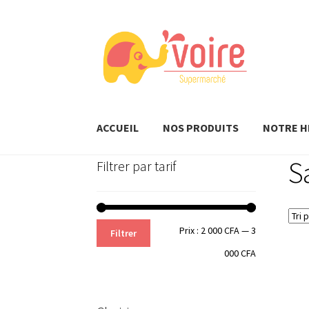
Aller
Aller
à
au
la
contenu
navigation
ACCUEIL
NOS PRODUITS
NOTRE H
S
Filtrer par tarif
Prix
Prix
Prix :
2 000 CFA
—
3
Filtrer
min
max
000 CFA