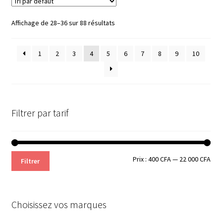
Affichage de 28–36 sur 88 résultats
1
2
3
4
5
6
7
8
9
10
Filtrer par tarif
Prix
Prix
Prix :
400 CFA
—
22 000 CFA
Filtrer
min
ma
Choisissez vos marques