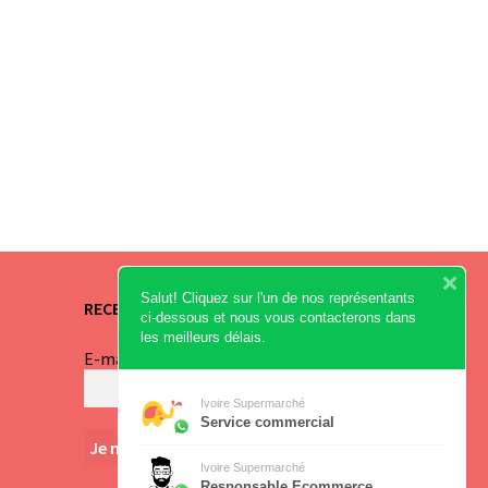
Salut! Cliquez sur l'un de nos représentants
RECEVEZ NOS OFFRES
ci-dessous et nous vous contacterons dans
les meilleurs délais.
E-mail
*
Ivoire Supermarché
Service commercial
Ivoire Supermarché
Responsable Ecommerce