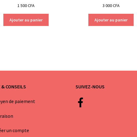
1 500
CFA
3 000
CFA
Ajouter au panier
Ajouter au panier
E & CONSEILS
SUIVEZ-NOUS
yen de paiement
vraison
éer un compte