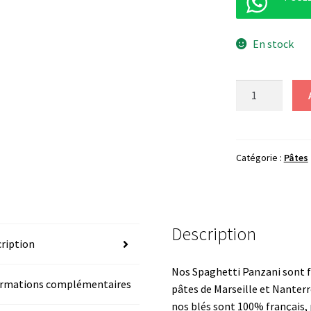
En stock
quantité
de
Pâtes
spaghetti
PANZANI
Catégorie :
Pâtes
Description
ription
Nos Spaghetti Panzani sont f
ormations complémentaires
pâtes de Marseille et Nanterr
nos blés sont 100% français, 